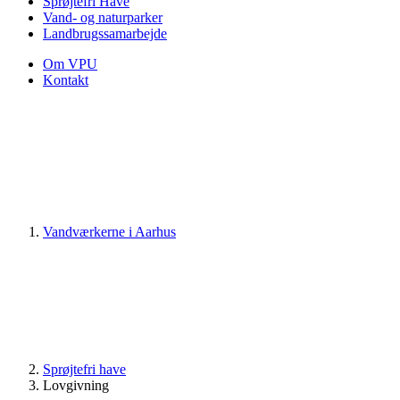
Sprøjtefri Have
Vand- og naturparker
Landbrugssamarbejde
Om VPU
Kontakt
Vandværkerne i Aarhus
Sprøjtefri have
Lovgivning