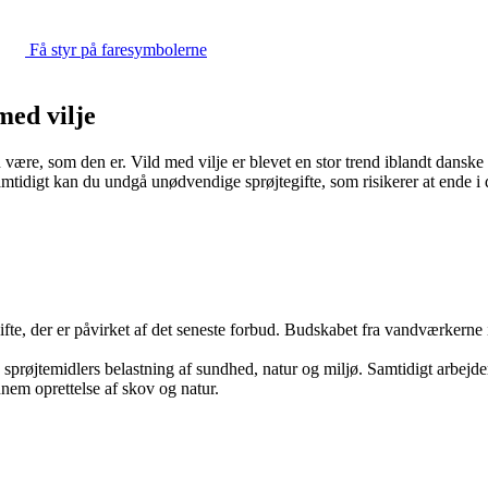
Få styr på faresymbolerne
med vilje
n være, som den er. Vild med vilje er blevet en stor trend iblandt dans
 Samtidigt kan du undgå unødvendige sprøjtegifte, som risikerer at ende 
fte, der er påvirket af det seneste forbud. Budskabet fra vandværkerne i 
sprøjtemidlers belastning af sundhed, natur og miljø. Samtidigt arbejde
nem oprettelse af skov og natur.