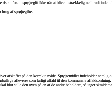
e risiko for, at sprøjtegift ikke når at blive tilstrækkelig nedbrudt inden
brug af sprøjtegifte.
iver afskaffet på den korrekte måde. Sprøjtemidler indeholder nemlig of
emballage afleveres som farligt affald til den kommunale affaldsordnin
u skal blot stille den oven på en af de andre beholdere, så tager skralde