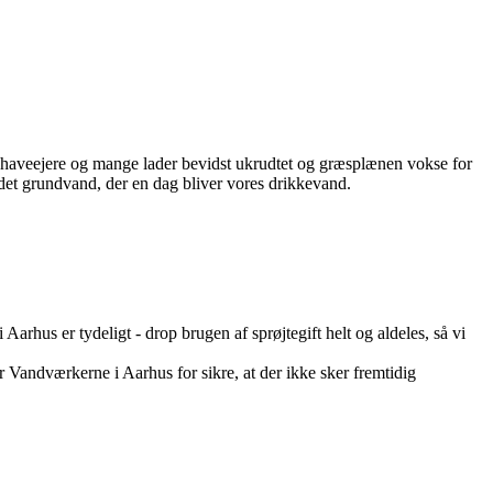
ke haveejere og mange lader bevidst ukrudtet og græsplænen vokse for
i det grundvand, der en dag bliver vores drikkevand.
Aarhus er tydeligt - drop brugen af sprøjtegift helt og aldeles, så vi
r Vandværkerne i Aarhus for sikre, at der ikke sker fremtidig