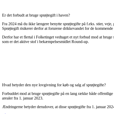
Er det forbudt at bruge sprøjtegift i haven?
Fra 2024 må du ikke længere benytte sprøjtegifte på f.eks. stier, veje
Sprøjtegift risikerer derfor at forurene drikkevandet for de kommende g
Derfor har et flertal i Folketinget vedtaget et nyt forbud mod at bruge 
som er det aktive stof i bekæmpelsesmidlet Round-up.
Hvad betyder den nye lovgivning for køb og salg af sprøjtegifte?
Forbuddet mod at bruge sprøjtegifte på en lang række både offentlige og
arealer fra 1. januar 2023.
Ændringerne betyder derudover, at disse sprøjtegifte fra 1. januar 202