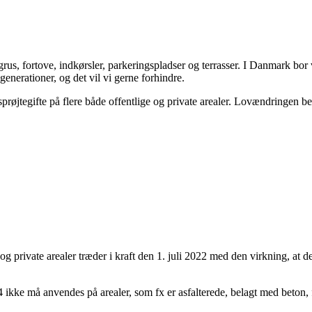
, grus, fortove, indkørsler, parkeringspladser og terrasser. I Danmark 
enerationer, og det vil vi gerne forhindre.
sprøjtegifte på flere både offentlige og private arealer. Lovændringen be
 private arealer træder i kraft den 1. juli 2022 med den virkning, at det
4 ikke må anvendes på arealer, som fx er asfalterede, belagt med beton, 