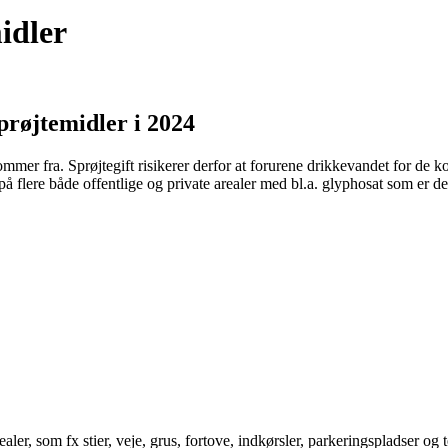
idler
prøjtemidler i 2024
r fra. Sprøjtegift risikerer derfor at forurene drikkevandet for de ko
r på flere både offentlige og private arealer med bl.a. glyphosat som er
r, som fx stier, veje, grus, fortove, indkørsler, parkeringspladser og te